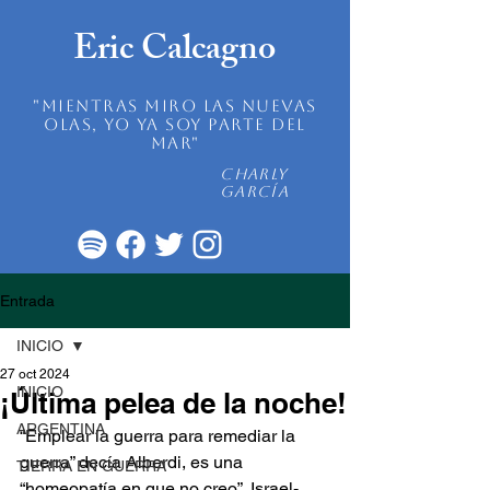
Eric Calcagno
"mientras miro las nuevas
olas, yo ya soy parte del
mar"
Charly
García
Entrada
INICIO
27 oct 2024
INICIO
¡Última pelea de la noche!
ARGENTINA
“Emplear la guerra para remediar la 
guerra” decía Alberdi, es una 
TIERRA EN GUERRA
“homeopatía en que no creo”. Israel-