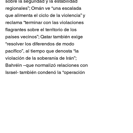
sobre la seguridad y la estabilidad 
regionales”; Omán ve “una escalada 
que alimenta el ciclo de la violencia” y 
reclama “terminar con las violaciones 
flagrantes sobre el territorio de los 
países vecinos”; Qatar también exige 
“resolver los diferendos de modo 
pacífico”, al tiempo que denosta “la 
violación de la soberanía de Irán”; 
Bahréin –que normalizó relaciones con 
Israel- también condenó la “operación 
militar contra Irán”.
Quizás Kuwait identifica las causas de 
la actual situación, cuando denuncia 
“la política del caos” que lleva a cabo 
Israel, “que pone en riesgo la 
seguridad de la región”. Por otro lado, 
Erdogan sostiene desde Turquía que 