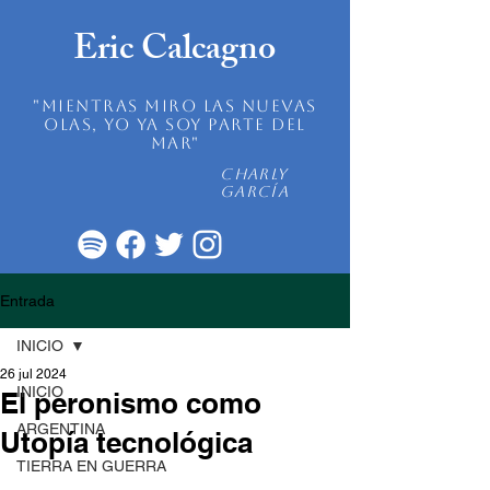
Eric Calcagno
"mientras miro las nuevas
olas, yo ya soy parte del
mar"
Charly
García
Entrada
INICIO
26 jul 2024
INICIO
El peronismo como
ARGENTINA
Utopía tecnológica
TIERRA EN GUERRA