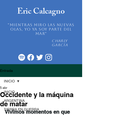
Eric Calcagno
"mientras miro las nuevas
olas, yo ya soy parte del
mar"
Charly
García
Entrada
INICIO
5 abr
INICIO
Occidente y la máquina
ARGENTINA
de matar
TIERRA EN GUERRA
Vivimos momentos en que 