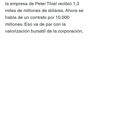
la empresa de Peter Thiel recibió 1,3 
miles de millones de dólares. Ahora se 
habla de un contrato por 10.000 
millones. Eso va de par con la 
valorización bursátil de la corporación, 
que alcanza los 380 mil millones de 
dólares. “La guerra por IA es una fuente 
mayor de tenencias para Silicon Valley, 
lo que crea una entidad que tiene 
intereses financieros directos en 
mantener la guerra perpetua”. El 
sistema Maven de guerra algorítmica 
tiene 20.000 usuarios que manejan 37 
sistemas militares, sin supervisión civil 
o jurídica”. Además, el diablo tiene una 
cara.
Nos la describe dice Bappa Shina: “la 
emergencia de la guerra algorítmica no 
es una fatalidad tecnológica. Es una 