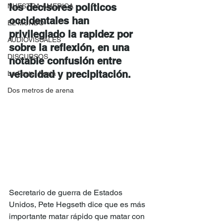
los decisores políticos 
NUESTRA AMERICA
occidentales han 
EL MUNDO
privilegiado la rapidez por 
AUDIOVISUALES
sobre la reflexión, en una 
DISCURSOS
notable confusión entre 
velocidad y precipitación.
La Peste, Posta
Dos metros de arena
Secretario de guerra de Estados 
Unidos, Pete Hegseth dice que es más 
importante matar rápido que matar con 