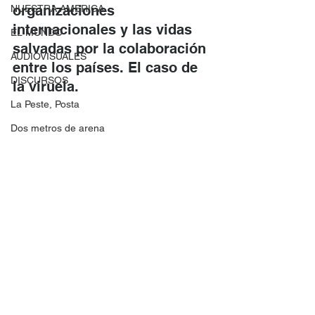
organizaciones 
NUESTRA AMERICA
internacionales y las vidas 
EL MUNDO
salvadas por la colaboración 
AUDIOVISUALES
entre los países. El caso de 
DISCURSOS
la viruela.
La Peste, Posta
Dos metros de arena