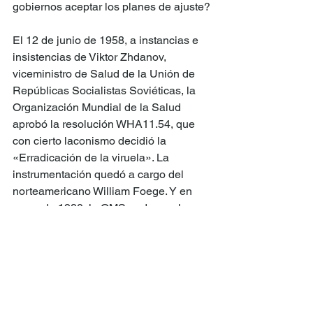
gobiernos aceptar los planes de ajuste?
El 12 de junio de 1958, a instancias e 
insistencias de Viktor Zhdanov, 
viceministro de Salud de la Unión de 
Repúblicas Socialistas Soviéticas, la 
Organización Mundial de la Salud 
aprobó la resolución WHA11.54, que 
con cierto laconismo decidió la 
«Erradicación de la viruela». La 
instrumentación quedó a cargo del 
norteamericano William Foege. Y en 
mayo de 1980, la OMS pudo proclamar 
«¡la viruela ha muerto!». La hora más 
gloriosa, producto de una decisión 
soviética, de la planificación 
estadounidense y de la participación 
activa de todos los Estados miembros. 
Desde entonces, se salvaron 200 