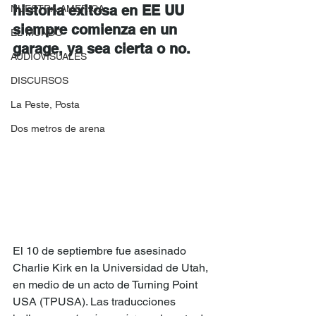
historia exitosa en EE UU 
NUESTRA AMERICA
siempre comienza en un 
EL MUNDO
garage, ya sea cierta o no.
AUDIOVISUALES
DISCURSOS
La Peste, Posta
Dos metros de arena
El 10 de septiembre fue asesinado 
Charlie Kirk en la Universidad de Utah, 
en medio de un acto de Turning Point 
USA (TPUSA). Las traducciones 