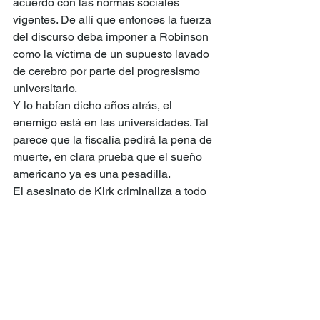
acuerdo con las normas sociales 
vigentes. De allí que entonces la fuerza 
del discurso deba imponer a Robinson 
como la víctima de un supuesto lavado 
de cerebro por parte del progresismo 
universitario.
Y lo habían dicho años atrás, el 
enemigo está en las universidades. Tal 
parece que la fiscalía pedirá la pena de 
muerte, en clara prueba que el sueño 
americano ya es una pesadilla.
El asesinato de Kirk criminaliza a todo 
pensamiento o acción que se 
encuentre a la izquierda de Trump. Lo 
que es mucho decir, al menos en 
cantidad. Aunque la gran mayoría de 
los opositores a las ideas de Kirk 
hayan manifestado el rechazo a toda 
forma de violencia, cualquier desvío de 