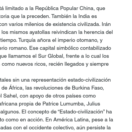
tá limitado a la República Popular China, que 
storia que la preceden. También la India es 
n varios milenios de existencia civilizada. Irán 
los mismos ayatollas reivindican la herencia del 
tiempo. Turquía añora el imperio otomano, y 
rio romano. Ese capital simbólico contabilizado 
que llamamos el Sur Global, frente a lo cual los 
 como nuevos ricos, recién llegados y siempre 
ales sin una representación estado-civilización 
o de África, las revoluciones de Burkina Faso, 
el Sahel, con apoyo de otros países como 
fricana propia de Patrice Lumumba, Julius 
lgunos. El concepto de “Estado-civilización” ha 
o como en acción. En América Latina, pese a la 
das con el occidente colectivo, aún persiste la 