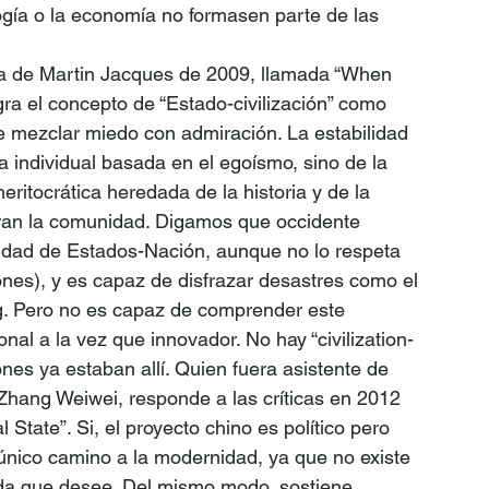
ogía o la economía no formasen parte de las 
a de Martin Jacques de 2009, llamada “When 
ra el concepto de “Estado-civilización” como 
ce mezclar miedo con admiración. La estabilidad 
a individual basada en el egoísmo, sino de la 
eritocrática heredada de la historia y de la 
turan la comunidad. Digamos que occidente 
lidad de Estados-Nación, aunque no lo respeta 
ones), y es capaz de disfrazar desastres como el 
ng. Pero no es capaz de comprender este 
ional a la vez que innovador. No hay “civilization-
ones ya estaban allí. Quien fuera asistente de 
 Zhang Weiwei, responde a las críticas en 2012 
 State”. Si, el proyecto chino es político pero 
 único camino a la modernidad, ya que no existe 
enda que desee. Del mismo modo, sostiene 