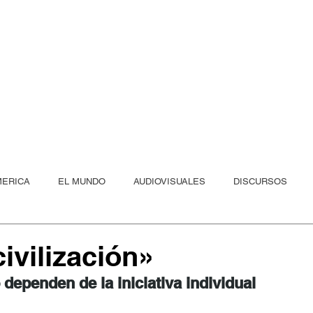
Eric Calcagn
ro las nuevas olas, yo ya soy p
MERICA
EL MUNDO
AUDIOVISUALES
DISCURSOS
LA IA DEL PODER
ivilización»
 dependen de la iniciativa individual 