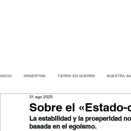
"mientras mi
INICIO
ARGENTINA
TIERRA EN GUERRA
NUESTRA A
PUBLICACIONES
31 ago 2025
La Peste, Posta
Dos metros de arena
Sobre el «Estado-c
La estabilidad y la prosperidad no
basada en el egoísmo.