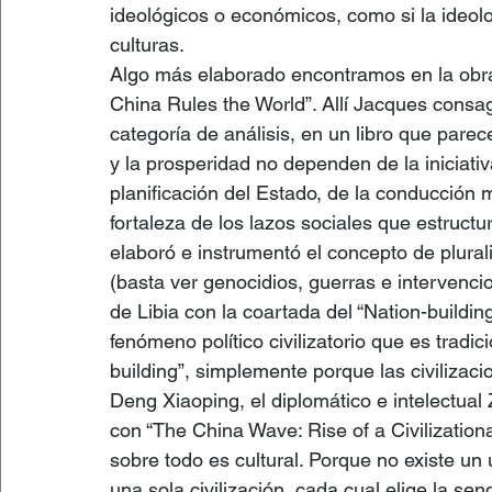
ideológicos o económicos, como si la ideol
culturas.
Algo más elaborado encontramos en la obr
China Rules the World”. Allí Jacques consag
categoría de análisis, en un libro que pare
y la prosperidad no dependen de la iniciativ
planificación del Estado, de la conducción m
fortaleza de los lazos sociales que estruc
elaboró e instrumentó el concepto de plura
(basta ver genocidios, guerras e intervenci
de Libia con la coartada del “Nation-buildi
fenómeno político civilizatorio que es tradic
building”, simplemente porque las civilizaci
Deng Xiaoping, el diplomático e intelectual
con “The China Wave: Rise of a Civilizational
sobre todo es cultural. Porque no existe un
una sola civilización, cada cual elige la s