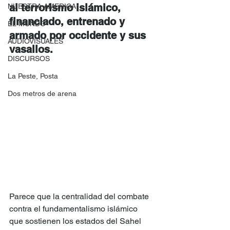
al terrorismo islámico, 
NUESTRA AMERICA
financiado, entrenado y 
EL MUNDO
armado por occidente y sus 
AUDIOVISUALES
vasallos.
DISCURSOS
La Peste, Posta
Dos metros de arena
Parece que la centralidad del combate 
contra el fundamentalismo islámico 
que sostienen los estados del Sahel 