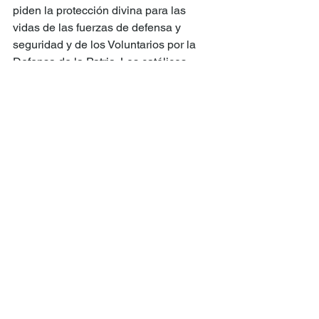
piden la protección divina para las 
vidas de las fuerzas de defensa y 
seguridad y de los Voluntarios por la 
Defensa de la Patria. Los católicos 
solicitan que cada uno trabaje para 
construir un Burkina Faso fraterno, justo 
y digno. El clero musulmán sostiene 
que uno es ciudadano burkinabé antes 
de entrar en religión, abogan por la 
cohesión social y piden rezar por la 
Patria y por los dirigentes. ¿Los 
animistas? Hacen el aguante en las 
rotondas. Como todos.
Traoré tiene un objetivo: ganar la 
guerra contra el terrorismo islámico 
financiado, entrenado y armado por 
occidente y vasallos. Que se benefician 
de la conveniente cobertura mediática. 
No la tiene fácil. Con la construcción de 