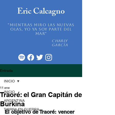
Eric Calcagno
"mientras miro las nuevas
olas, yo ya soy parte del
mar"
Charly
García
Entrada
INICIO
11 ene
INICIO
Traoré: el Gran Capitán de
ARGENTINA
Burkina
TIERRA EN GUERRA
El objetivo de Traoré: vencer 