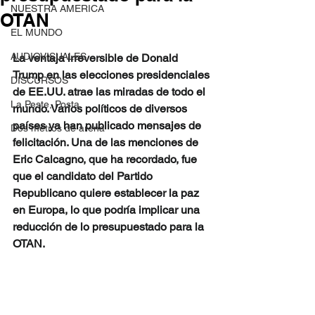
NUESTRA AMERICA
OTAN
EL MUNDO
AUDIOVISUALES
La ventaja irreversible de Donald 
Trump en las elecciones presidenciales 
DISCURSOS
de EE.UU. atrae las miradas de todo el 
La Peste, Posta
mundo. Varios políticos de diversos 
países ya han publicado mensajes de 
Dos metros de arena
felicitación. Una de las menciones de 
Eric Calcagno, que ha recordado, fue 
que el candidato del Partido 
Republicano quiere establecer la paz 
en Europa, lo que podría implicar una 
reducción de lo presupuestado para la 
OTAN.