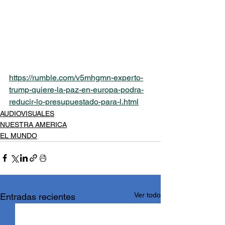
https://rumble.com/v5mhgmn-experto-
trump-quiere-la-paz-en-europa-podra-
reducir-lo-presupuestado-para-l.html
AUDIOVISUALES
NUESTRA AMERICA
EL MUNDO
Ver todo
Entradas recientes