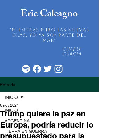
Eric Calcagno
"mientras miro las nuevas
olas, yo ya soy parte del
mar"
Charly
García
Entrada
INICIO
6 nov 2024
INICIO
Trump quiere la paz en
ARGENTINA
Europa, podría reducir lo
TIERRA EN GUERRA
presupuestado para la