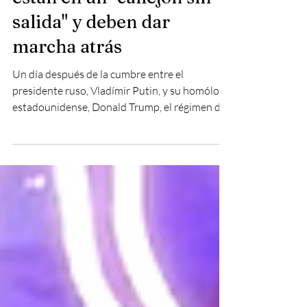
están en un "callejón sin
salida" y deben dar
marcha atrás
Un día después de la cumbre entre el
presidente ruso, Vladímir Putin, y su homólogo
estadounidense, Donald Trump, el régimen de
Kiev lanzó un ataque con drones que dejó al
menos dos civiles muertos en la provincia de
Kursk. Ante la frecuencia de semejantes
acciones, Moscú cuestiona los objetivos de
Kiev, que ha violado continuamente las
treguas propuestas. El analista internacional y
sociólogo Eric Calcagno asegura que Ucrania y
Europa están en un "callejón sin salida" y debe