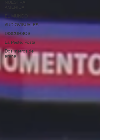
NUESTRA
AMERICA
EL MUNDO
AUDIOVISUALES
DISCURSOS
La Peste, Posta
Dos metros de
arena