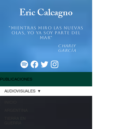
Eric Calcagno
"mientras miro las nuevas
olas, yo ya soy parte del
mar"
Charly
García
PUBLICACIONES
AUDIOVISUALES
INICIO
ARGENTINA
TIERRA EN
GUERRA