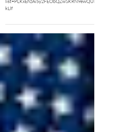
BELGRANO
https://youtu.be/9AJ-MijoGfE?
list=PLKxEhzAi5y2FEObQZwSKRN9ewQUHz
kLlf