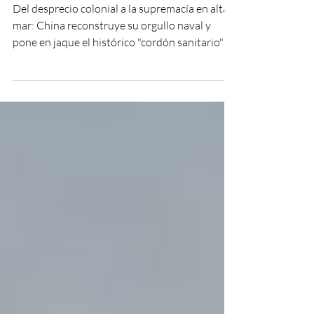
El poder naval chino
Del desprecio colonial a la supremacía en alta
mar: China reconstruye su orgullo naval y
pone en jaque el histórico "cordón sanitario"
de los Estados Unidos. Muchas veces leemos
que en la actual crisis mundial la República
Popular China ha tomado distancia de los
acontecimientos. Claro, no faltan las
declaraciones oficiales de Beijing acerca de las
violaciones a los Derechos Humanos, los
crímenes cometidos por occidente contra las
leyes internacionales, los pedidos para resol