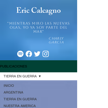
Eric Calcagno
"mientras miro las nuevas
olas, yo ya soy parte del
mar"
Charly
García
PUBLICACIONES
TIERRA EN GUERRA
INICIO
ARGENTINA
TIERRA EN GUERRA
NUESTRA AMERICA