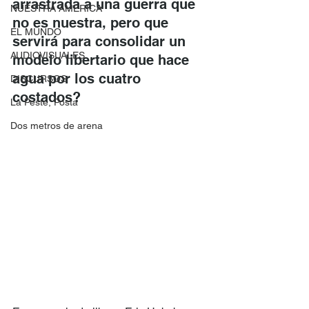
arrastrada a una guerra que 
NUESTRA AMERICA
no es nuestra, pero que 
EL MUNDO
servirá para consolidar un 
AUDIOVISUALES
modelo libertario que hace 
agua por los cuatro 
DISCURSOS
costados?
La Peste, Posta
Dos metros de arena