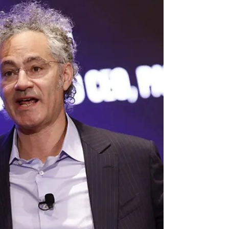
Francia
El despido de Olivier Nora de la editorial
Grasset expone la voracidad de Vincent
Bolloré por controlar todo el ecosistema
cultural francés. El poder económico ya no
busca solo rentabilidad, sino moldear el
sentido común y pavimentar el camino hacia el
fascismo.