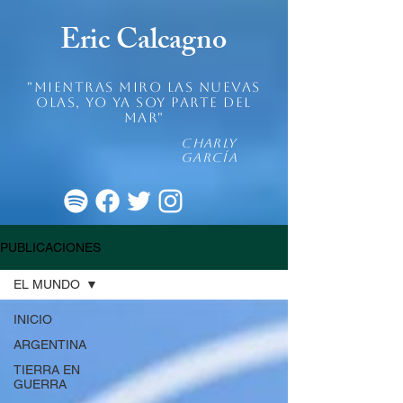
Eric Calcagno
"mientras miro las nuevas
olas, yo ya soy parte del
mar"
Charly
García
PUBLICACIONES
EL MUNDO
INICIO
ARGENTINA
TIERRA EN
GUERRA