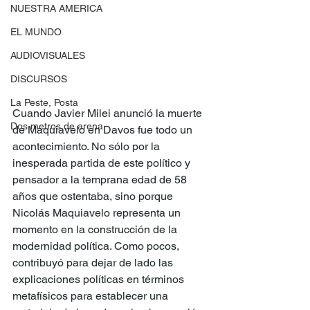
NUESTRA AMERICA
EL MUNDO
AUDIOVISUALES
DISCURSOS
La Peste, Posta
Cuando Javier Milei anunció la muerte 
Dos metros de arena
de Maquiavelo en Davos fue todo un 
acontecimiento. No sólo por la 
inesperada partida de este político y 
pensador a la temprana edad de 58 
años que ostentaba, sino porque 
Nicolás Maquiavelo representa un 
momento en la construcción de la 
modernidad política. Como pocos, 
contribuyó para dejar de lado las 
explicaciones políticas en términos 
metafísicos para establecer una 