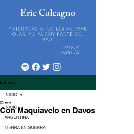
Eric Calcagno
"mientras miro las nuevas
olas, yo ya soy parte del
mar"
Charly
García
Entrada
INICIO
25 ene
INICIO
Con Maquiavelo en Davos
ARGENTINA
TIERRA EN GUERRA