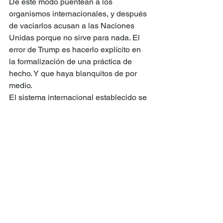
De este modo puentean a los 
organismos internacionales, y después 
de vaciarlos acusan a las Naciones 
Unidas porque no sirve para nada. El 
error de Trump es hacerlo explícito en 
la formalización de una práctica de 
hecho. Y que haya blanquitos de por 
medio.
El sistema internacional establecido se 
derrumba, como las paredes de la sede 
del UNRWA (Agencia de Naciones 
Unidas para los Refugiados de 
Palestina en Oriente Próximo), 
demolida hace poco por el ejército 
israelí. Esta violación flagrante de las 
convenciones internacionales no 
levantó más polvo que el de los 
escombros, ni logra borrar la 
indiferencia -o complicidad- de los 