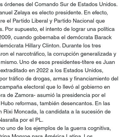
las órdenes del Comando Sur de Estados Unidos. 
uel Zelaya es electo presidente. En efecto, 
e el Partido Liberal y Partido Nacional que 
 Por supuesto, el intento de lograr una política 
 2009, cuando gobernaba el demócrata Barack 
mócrata Hillary Clinton. Durante los tres 
on el narcotráfico, la corrupción generalizada y 
lo mismo. Uno de esos presidentes-títere es Juan 
extraditado en 2022 a los Estados Unidos, 
or tráfico de drogas, armas y financiamiento del 
ampaña electoral que lo llevó al gobierno en 
a de Zamora- asumió la presidencia por el 
. Hubo reformas, también desencantos. En las 
 Rixi Moncada, la candidata a la sucesión de 
asralla por el PL. 
 uno de los ejemplos de la guerra cognitiva, 
trina Monroe para América Latina. Los 