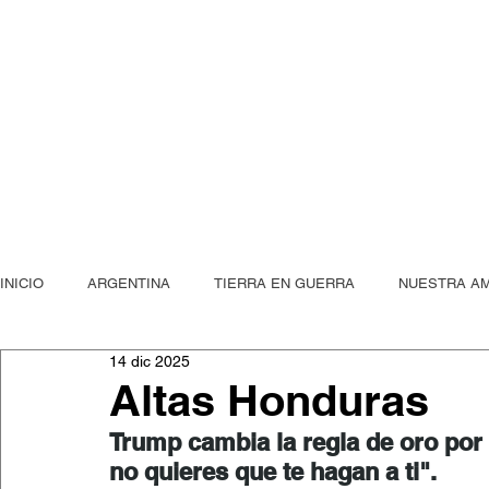
"mientras mi
INICIO
ARGENTINA
TIERRA EN GUERRA
NUESTRA A
PUBLICACIONES
14 dic 2025
La Peste, Posta
Dos metros de arena
Altas Honduras
Trump cambia la regla de oro por 
no quieres que te hagan a ti".