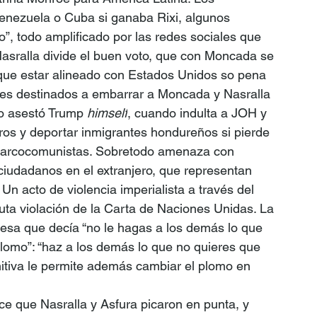
enezuela o Cuba si ganaba Rixi, algunos 
o”, todo amplificado por las redes sociales que 
asralla divide el buen voto, que con Moncada se 
 que estar alineado con Estados Unidos so pena 
mes destinados a embarrar a Moncada y Nasralla 
lo asestó Trump 
himself
, cuando indulta a JOH y 
s y deportar inmigrantes hondureños si pierde 
 narcocomunistas. Sobretodo amenaza con 
ciudadanos en el extranjero, que representan 
n acto de violencia imperialista a través del 
uta violación de la Carta de Naciones Unidas. La 
 esa que decía “no le hagas a los demás lo que 
 plomo”: “haz a los demás lo que no quieres que 
nitiva le permite además cambiar el plomo en 
ce que Nasralla y Asfura picaron en punta, y 