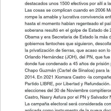
destacados unos 1500 efectivos por allí a 
Las cosas se complican cuando en 2006 Man
rompe la amable y lucrativa convivencia entr
hasta el momento habían regenteado el país.
soberana resultó en el golpe de Estado de
Obama y era Secretaria de Estado la más de
gobiernos fantoches que siguieron, descollar
la privatización de tierras, que acaso son 
Orlando Hernández (JOH), del PN, que fue 
donde fue condenado a 45 años de prisión p
Chapo Guzmán (Cartel de Sinaloa) para la c
2014. En 2021 Xiomara Castro -la compañer
Partido LIBRE, por Libertad y Refundación
elecciones del 30 de Noviembre compitieron
Castro, Nasry Asfura por el PN y Salvador N
La campaña electoral será considerada como
aplicada como instrumento de la nueva doc