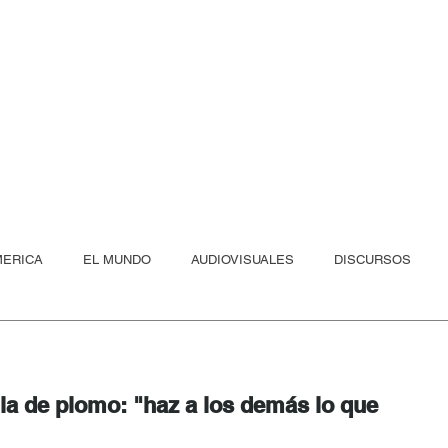
Eric Calcagn
ro las nuevas olas, yo ya soy p
MERICA
EL MUNDO
AUDIOVISUALES
DISCURSOS
LA IA DEL PODER
la de plomo: "haz a los demás lo que 