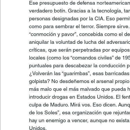
Ese presupuesto de defensa norteamericano 
verdadero botín. Gracias a la tecnología, ta
personas designadas por la CIA. Eso permiti
como para sembrar el terror. Siempre sirve. 
“conmoción y pavor”, concebida como el des
aniquilar la voluntad de lucha del adversario
críticas, que serán perpetradas por equipos
locales (como los “comandos civiles” de 195
puntuales para descabezar la conducción pol
¿Volverán las “guarimbas”, esas barricadas c
golpista? No desdeñemos el arsenal propio 
más malo que el más malvado que pueda hab
introducir drogas en Estados Unidos. El fent
culpa de Maduro. Mirá vos. Eso dicen. Aunqu
de los Soles”, esa organización que rejunta
hay un enemigo a vencer, aunque no exista
Unidos.