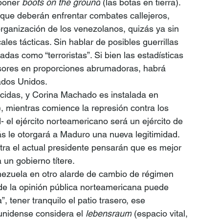
poner 
boots on the ground
 (las botas en tierra). 
que deberán enfrentar combates callejeros, 
ganización de los venezolanos, quizás ya sin 
s tácticas. Sin hablar de posibles guerrillas 
das como “terroristas”. Si bien las estadísticas 
esores en proporciones abrumadoras, habrá 
ados Unidos.
cidas, y Corina Machado es instalada en 
, mientras comience la represión contra los 
 el ejército norteamericano será un ejército de 
 le otorgará a Maduro una nueva legitimidad. 
tra el actual presidente pensarán que es mejor 
 un gobierno títere.
nezuela en otro alarde de cambio de régimen 
 de la opinión pública norteamericana puede 
, tener tranquilo el patio trasero, ese 
unidense considera el 
lebensraum
 (espacio vital, 