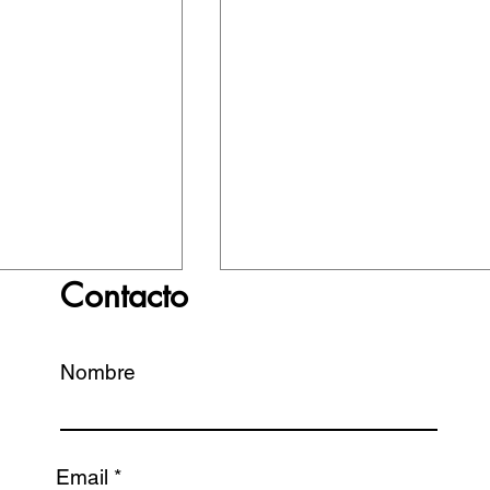
Contacto
Nombre
n es político?
Email
Pandemia: ha llegado car