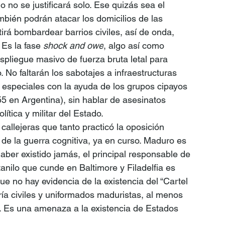
no se justificará solo. Ese quizás sea el 
mbién podrán atacar los domicilios de las 
rá bombardear barrios civiles, así de onda, 
Es la fase 
shock and owe
, algo así como 
pliegue masivo de fuerza bruta letal para 
. No faltarán los sabotajes a infraestructuras 
 especiales con la ayuda de los grupos cipayos 
5 en Argentina), sin hablar de asesinatos 
ítica y militar del Estado.
allejeras que tanto practicó la oposición 
de la guerra cognitiva, ya en curso. Maduro es 
er existido jamás, el principal responsable de 
anilo que cunde en Baltimore y Filadelfia es 
e no hay evidencia de la existencia del “Cartel 
ría civiles y uniformados maduristas, al menos 
. Es una amenaza a la existencia de Estados 