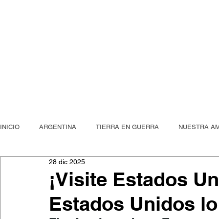
"mientras mi
INICIO
ARGENTINA
TIERRA EN GUERRA
NUESTRA A
PUBLICACIONES
28 dic 2025
La Peste, Posta
Dos metros de arena
¡Visite Estados U
Estados Unidos lo 