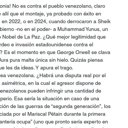
nia! No es contra el pueblo venezolano, claro 
 allí que el montaje, ya probado con éxito en 
 en 2022, o en 2024, cuando derrocaron a Sheik 
obierno -no en el poder- a Muhammad Yunus, un 
 Nobel de La Paz. ¿Qué mejor legitimidad que 
rdeo e invasión estadounidense contra el 
r? Es el momento en que George Orwell se clava 
Jura pura malta única sin hielo. Quizás piensa 
ue les da ideas. Y apura el trago.
ea venezolana. ¿Habrá una disputa real por el 
 asimétrica, en la cual el agresor dispone de 
venezolanos pueden infringir una cantidad de 
erio. Esa sería la situación en caso de una 
ción de las guerras de “segunda generación”, los 
iada por el Mariscal Pétain durante la primera 
infantería ocupa” (uno que pronto sería experto en 