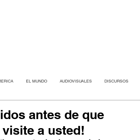
Eric Calcagn
ro las nuevas olas, yo ya soy p
MERICA
EL MUNDO
AUDIOVISUALES
DISCURSOS
LA IA DEL PODER
nidos antes de que
visite a usted!