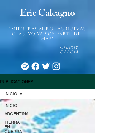
Eric Calcagno
"mientras miro las nuevas
olas, yo ya soy parte del
mar"
Charly
García
PUBLICACIONES
INICIO
INICIO
ARGENTINA
TIERRA
EN
GUERRA