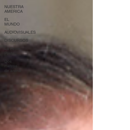
NUESTRA
AMERICA
EL
MUNDO
AUDIOVISUALES
DISCURSOS
La Peste,
Posta
Dos
metros
de arena