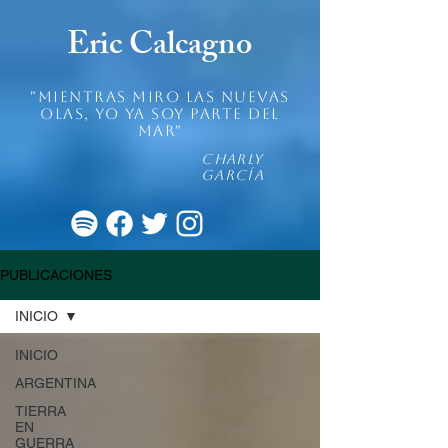
Eric Calcagno
"mientras miro las nuevas
olas, yo ya soy parte del
mar"
Charly
García
PUBLICACIONES
INICIO
INICIO
ARGENTINA
TIERRA
EN
GUERRA