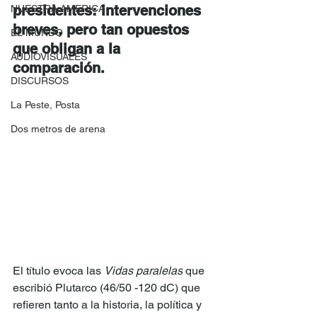
presidentes: intervenciones 
NUESTRA AMERICA
breves, pero tan opuestos 
EL MUNDO
que obligan a la 
AUDIOVISUALES
comparación.
DISCURSOS
La Peste, Posta
Dos metros de arena
El título evoca las 
Vidas paralelas
 que 
escribió Plutarco (46/50 -120 dC) que 
refieren tanto a la historia, la política y 