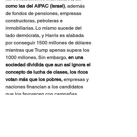
como las del AIPAC (Israel)
, además 
de fondos de pensiones, empresas 
constructoras, petroleras e 
inmobiliarias. Lo mismo sucede del 
lado demócrata, y Harris es alabada 
por conseguir 1500 millones de dólares 
mientras que Trump apenas supera los 
1000 millones. Sin embargo, 
en una 
sociedad dividida que aun así ignora el 
concepto de lucha de clases, los ricos 
votan más que los pobres,
 empresas y 
naciones financian a los candidatos 
que los favorecen con campañas 
positivas y hunden a los adversarios 
que los perjudican con campañas 
negativas. 
Estados Unidos no es la 
democracia más fuerte del mundo, sino 
que tiene un sistema político acorde al 