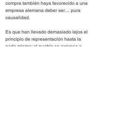
compra también haya favorecido a una 
empresa alemana deber ser… pura 
causalidad.
Es que han llevado demasiado lejos el 
principio de representación hasta la 
nada misma: el pueblo se expresa a 
través de los diputados, los diputados a 
través de Bruselas, los de Bruselas a 
través de lo que diga el Banco Central 
Europeo, y encima hay que bancarse a 
Von Leyden que sueña con tanques 
alemanes en Kursk, como deseaban 
los abuelitos de la Wehrmacht. Pero es 
probable que aquello que no funcionó 
en 1943 no funcione tampoco en 2025, 
aunque hayan pasado entretanto 27 
millones de soviéticos muertos.