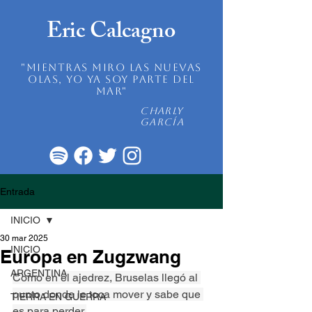
Eric Calcagno
"mientras miro las nuevas
olas, yo ya soy parte del
mar"
Charly
García
Entrada
INICIO
30 mar 2025
INICIO
Europa en Zugzwang
ARGENTINA
Como en el ajedrez, Bruselas llegó al 
punto donde le toca mover y sabe que 
TIERRA EN GUERRA
es para perder.