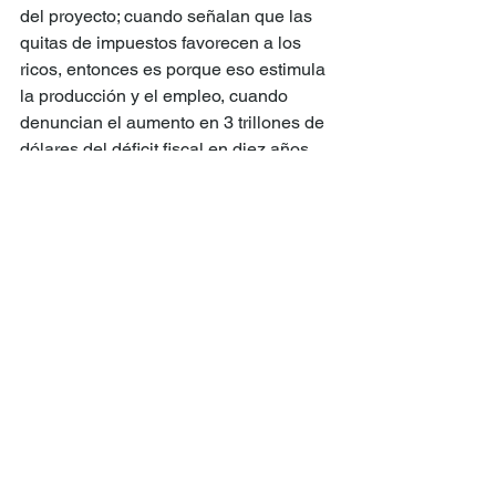
del proyecto; cuando señalan que las 
quitas de impuestos favorecen a los 
ricos, entonces es porque eso estimula 
la producción y el empleo, cuando 
denuncian el aumento en 3 trillones de 
dólares del déficit fiscal en diez años, 
bueno, habrá citas bíblicas que 
expresan la preferencia divina por la 
“Gran y Bella”… ¿Qué pasará cuando 
descubran que ajuste tras ajuste no 
ajusta? Aunque también hay algo más. 
Desde finales del siglo XVIII, los 
llamados “Padres Fundadores” de los 
Estados Unidos establecieron una 
institucionalidad basada en el sistema 
de 
check and balances
 (traducido 
como frenos y contrapesos), de modo 
tal que ninguno de los poderes 
Ejecutivo, Legislativo o Judicial 