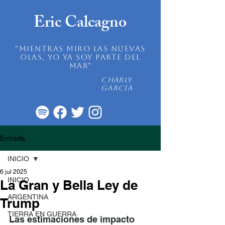
Eric Calcagno
"mientras miro las nuevas
olas, yo ya soy parte del
mar"
Charly
García
Entrada
INICIO
6 jul 2025
INICIO
La Gran y Bella Ley de
ARGENTINA
Trump
TIERRA EN GUERRA
Las estimaciones de impacto 