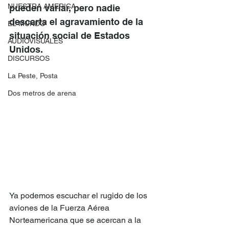
NUESTRA AMERICA
pueden variar, pero nadie 
descarta el agravamiento de la 
EL MUNDO
situación social de Estados 
AUDIOVISUALES
Unidos.
DISCURSOS
La Peste, Posta
Dos metros de arena
Ya podemos escuchar el rugido de los 
aviones de la Fuerza Aérea 
Norteamericana que se acercan a la 