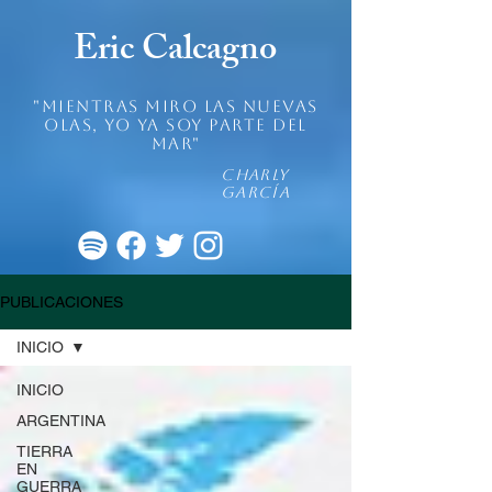
Eric Calcagno
"mientras miro las nuevas
olas, yo ya soy parte del
mar"
Charly
García
PUBLICACIONES
INICIO
INICIO
ARGENTINA
TIERRA
EN
GUERRA