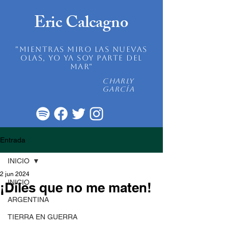
Eric Calcagno
"mientras miro las nuevas
olas, yo ya soy parte del
mar"
Charly
García
Entrada
INICIO
2 jun 2024
INICIO
¡Diles que no me maten!
ARGENTINA
TIERRA EN GUERRA